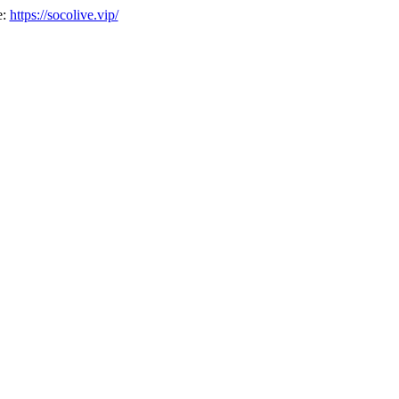
е:
https://socolive.vip/