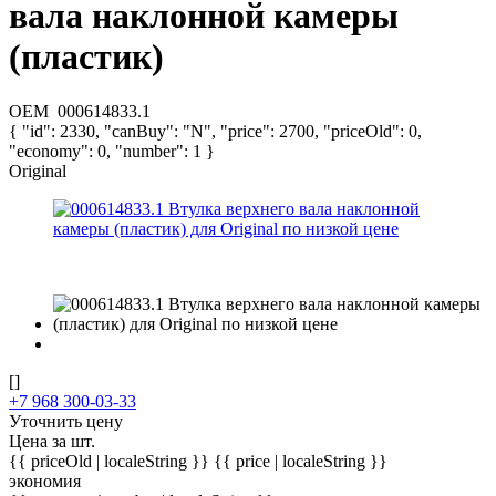
вала наклонной камеры
(пластик)
OEM
000614833.1
{ "id": 2330, "canBuy": "N", "price": 2700, "priceOld": 0,
"economy": 0, "number": 1 }
Original
[]
+7 968 300-03-33
Уточнить цену
Цена за шт.
{{ priceOld | localeString }}
{{ price | localeString }}
экономия