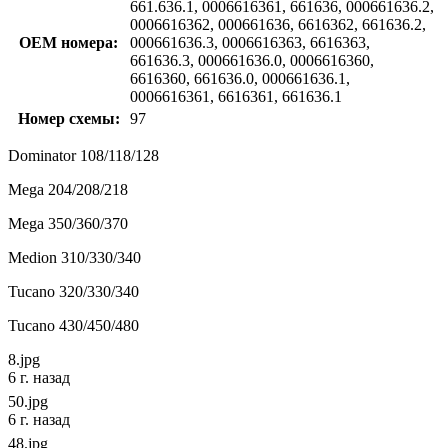
661.636.1, 0006616361, 661636, 000661636.2,
0006616362, 000661636, 6616362, 661636.2,
OEM номера:
000661636.3, 0006616363, 6616363,
661636.3, 000661636.0, 0006616360,
6616360, 661636.0, 000661636.1,
0006616361, 6616361, 661636.1
Номер схемы:
97
Dominator 108/118/128
Mega 204/208/218
Mega 350/360/370
Medion 310/330/340
Tucano 320/330/340
Tucano 430/450/480
8.jpg
6 г. назад
50.jpg
6 г. назад
48.jpg