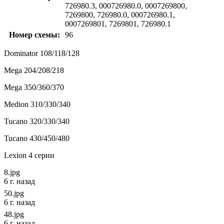
726980.3, 000726980.0, 0007269800,
7269800, 726980.0, 000726980.1,
0007269801, 7269801, 726980.1
Номер схемы:
96
Dominator 108/118/128
Mega 204/208/218
Mega 350/360/370
Medion 310/330/340
Tucano 320/330/340
Tucano 430/450/480
Lexion 4 серии
8.jpg
6 г. назад
50.jpg
6 г. назад
48.jpg
6 г. назад