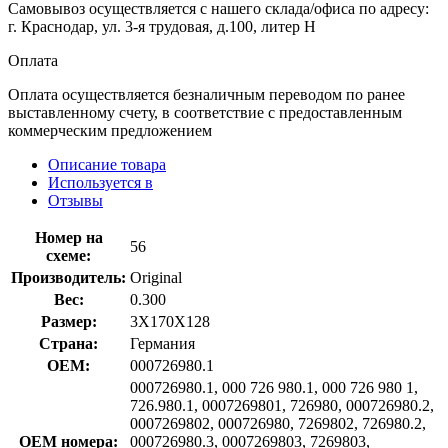
Самовывоз осуществляется с нашего склада/офиса по адресу:
г. Краснодар, ул. 3-я трудовая, д.100, литер Н
Оплата
Оплата осуществляется безналичным переводом по ранее
выставленному счету, в соответствие с предоставленным
коммерческим предложением
Описание товара
Используется в
Отзывы
Номер на
56
схеме:
Производитель:
Original
Вес:
0.300
Размер:
3X170X128
Страна:
Германия
OEM:
000726980.1
000726980.1, 000 726 980.1, 000 726 980 1,
726.980.1, 0007269801, 726980, 000726980.2,
0007269802, 000726980, 7269802, 726980.2,
OEM номера:
000726980.3, 0007269803, 7269803,