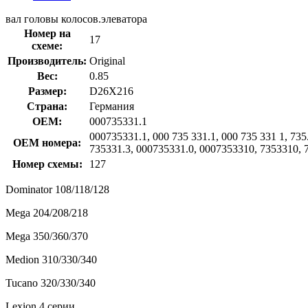
вал головы колосов.элеватора
Номер на
17
схеме:
Производитель:
Original
Вес:
0.85
Размер:
D26X216
Страна:
Германия
OEM:
000735331.1
000735331.1, 000 735 331.1, 000 735 331 1, 73
OEM номера:
735331.3, 000735331.0, 0007353310, 7353310, 
Номер схемы:
127
Dominator 108/118/128
Mega 204/208/218
Mega 350/360/370
Medion 310/330/340
Tucano 320/330/340
Lexion 4 серии