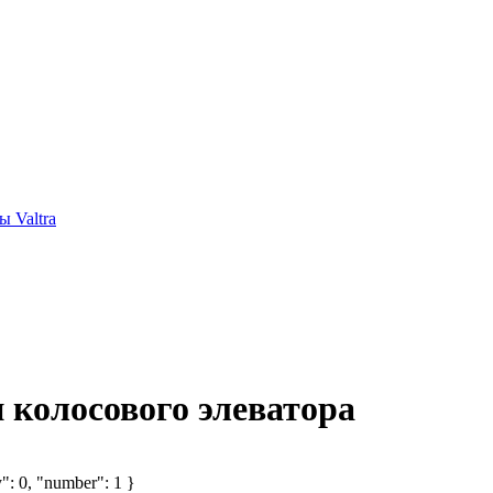
 Valtra
и колосового элеватора
": 0, "number": 1 }