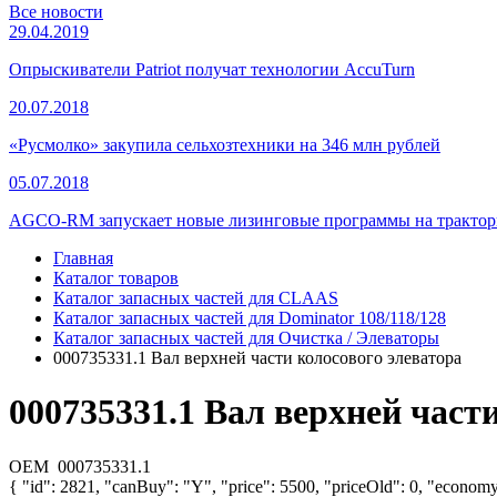
Все новости
29.04.2019
Опрыскиватели Patriot получат технологии AccuTurn
20.07.2018
«Русмолко» закупила сельхозтехники на 346 млн рублей
05.07.2018
AGCO-RM запускает новые лизинговые программы на тракторы
Главная
Каталог товаров
Каталог запасных частей для CLAAS
Каталог запасных частей для Dominator 108/118/128
Каталог запасных частей для Очистка / Элеваторы
000735331.1 Вал верхней части колосового элеватора
000735331.1 Вал верхней част
OEM
000735331.1
{ "id": 2821, "canBuy": "Y", "price": 5500, "priceOld": 0, "economy