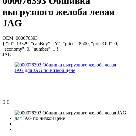
000076393 Обшивка
выгрузного желоба левая
JAG
OEM
000076393
{ "id": 13329, "canBuy": "Y", "price": 8500, "priceOld": 0,
"economy": 0, "number": 1 }
JAG