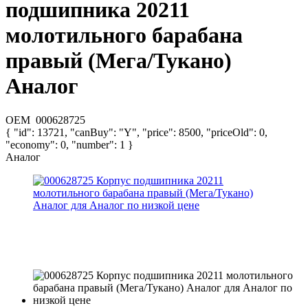
подшипника 20211
молотильного барабана
правый (Мега/Тукано)
Аналог
OEM
000628725
{ "id": 13721, "canBuy": "Y", "price": 8500, "priceOld": 0,
"economy": 0, "number": 1 }
Аналог