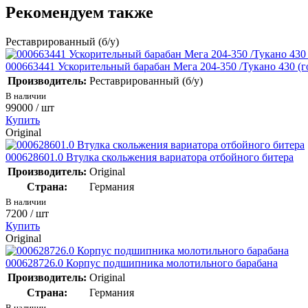
Рекомендуем также
Реставрированный (б/у)
000663441 Ускорительный барабан Мега 204-350 /Тукано 430 (г
Производитель:
Реставрированный (б/у)
В наличии
99000
/ шт
Купить
Original
000628601.0 Втулка скольжения вариатора отбойного битера
Производитель:
Original
Страна:
Германия
В наличии
7200
/ шт
Купить
Original
000628726.0 Корпус подшипника молотильного барабана
Производитель:
Original
Страна:
Германия
В наличии