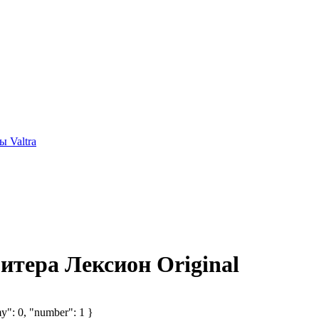
 Valtra
итера Лексион Original
y": 0, "number": 1 }