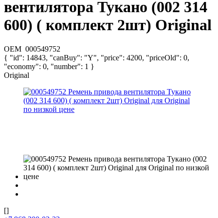
вентилятора Тукано (002 314
600) ( комплект 2шт) Original
OEM
000549752
{ "id": 14843, "canBuy": "Y", "price": 4200, "priceOld": 0,
"economy": 0, "number": 1 }
Original
[]