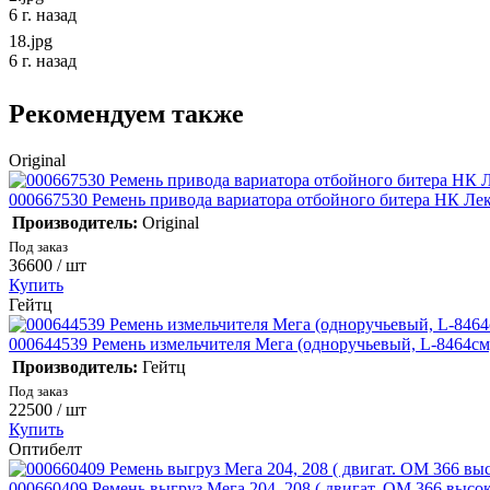
6 г. назад
18.jpg
6 г. назад
Рекомендуем также
Original
000667530 Ремень привода вариатора отбойного битера НК Лек
Производитель:
Original
Под заказ
36600
/ шт
Купить
Гейтц
000644539 Ремень измельчителя Мега (одноручьевый, L-8464см
Производитель:
Гейтц
Под заказ
22500
/ шт
Купить
Оптибелт
000660409 Ремень выгруз Мега 204, 208 ( двигат. ОМ 366 выс