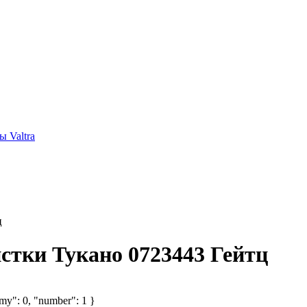
 Valtra
ц
стки Тукано 0723443 Гейтц
omy": 0, "number": 1 }