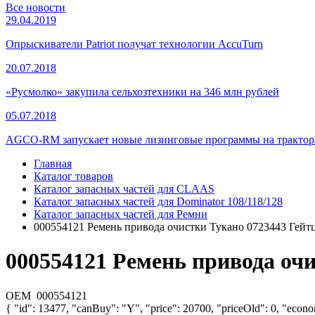
Все новости
29.04.2019
Опрыскиватели Patriot получат технологии AccuTurn
20.07.2018
«Русмолко» закупила сельхозтехники на 346 млн рублей
05.07.2018
AGCO-RM запускает новые лизинговые программы на тракторы
Главная
Каталог товаров
Каталог запасных частей для CLAAS
Каталог запасных частей для Dominator 108/118/128
Каталог запасных частей для Ремни
000554121 Ремень привода очистки Тукано 0723443 Гейт
000554121 Ремень привода очи
OEM
000554121
{ "id": 13477, "canBuy": "Y", "price": 20700, "priceOld": 0, "econ