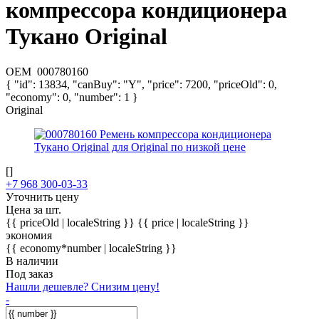
компрессора кондиционера
Тукано Original
OEM
000780160
{ "id": 13834, "canBuy": "Y", "price": 7200, "priceOld": 0,
"economy": 0, "number": 1 }
Original
[]
+7 968 300-03-33
Уточнить цену
Цена за шт.
{{ priceOld | localeString }}
{{ price | localeString }}
экономия
{{ economy*number | localeString }}
В наличии
Под заказ
Нашли дешевле? Снизим цену!
-