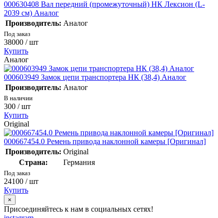
000630408 Вал передний (промежуточный) НК Лексион (L-
2039 см) Аналог
Производитель:
Аналог
Под заказ
38000
/ шт
Купить
Аналог
000603949 Замок цепи транспортера НК (38,4) Аналог
Производитель:
Аналог
В наличии
300
/ шт
Купить
Original
000667454.0 Ремень привода наклонной камеры [Оригинал]
Производитель:
Original
Страна:
Германия
Под заказ
24100
/ шт
Купить
×
Присоединяйтесь к нам в социальных сетях!
instagram