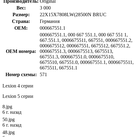
Производитель:
Original
Вес:
3 000
Размер:
22X15X7808LW(28500N BRUC
Страна:
Германия
OEM:
000667551.1
000667551.1, 000 667 551.1, 000 667 551 1,
667.551.1, 0006675511, 667551, 000667551.2,
0006675512, 000667551, 6675512, 667551.2,
OEM номера:
000667551.3, 0006675513, 6675513,
667551.3, 000667551.0, 0006675510,
6675510, 667551.0, 000667551.1, 0006675511,
6675511, 667551.1
Номер схемы:
571
Lexion 4 серии
Lexion 5 серии
8.jpg
6 г. назад
50.jpg
6 г. назад
48.jpg