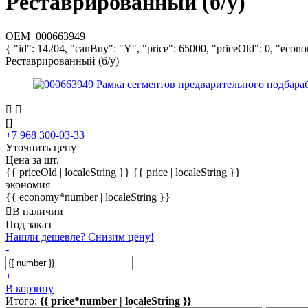
Реставрированный (б/у)
OEM
000663949
{ "id": 14204, "canBuy": "Y", "price": 65000, "priceOld": 0, "econ
Реставрированный (б/у)
[]
+7 968 300-03-33
Уточнить цену
Цена за шт.
{{ priceOld | localeString }}
{{ price | localeString }}
экономия
{{ economy*number | localeString }}
В наличии
Под заказ
Нашли дешевле? Снизим цену!
-
+
В корзину
Итого:
{{ price*number | localeString }}