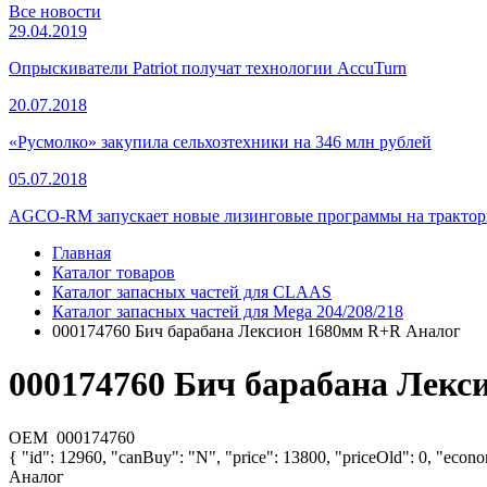
Все новости
29.04.2019
Опрыскиватели Patriot получат технологии AccuTurn
20.07.2018
«Русмолко» закупила сельхозтехники на 346 млн рублей
05.07.2018
AGCO-RM запускает новые лизинговые программы на тракторы
Главная
Каталог товаров
Каталог запасных частей для CLAAS
Каталог запасных частей для Mega 204/208/218
000174760 Бич барабана Лексион 1680мм R+R Аналог
000174760 Бич барабана Лекс
OEM
000174760
{ "id": 12960, "canBuy": "N", "price": 13800, "priceOld": 0, "econ
Аналог