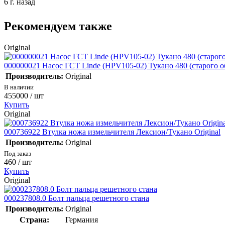
6 г. назад
Рекомендуем также
Original
000000021 Насос ГСТ Linde (HPV105-02) Тукано 480 (старого об
Производитель:
Original
В наличии
455000
/ шт
Купить
Original
000736922 Втулка ножа измельчителя Лексион/Тукано Original
Производитель:
Original
Под заказ
460
/ шт
Купить
Original
000237808.0 Болт пальца решетного стана
Производитель:
Original
Страна:
Германия