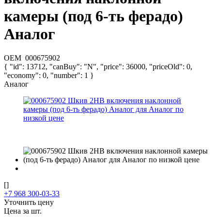
камеры (под 6-ть ферадо)
Аналог
OEM
000675902
{ "id": 13712, "canBuy": "N", "price": 36000, "priceOld": 0,
"economy": 0, "number": 1 }
Аналог
[]
+7 968 300-03-33
Уточнить цену
Цена за шт.