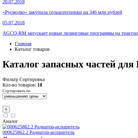
20.07.2018
«Русмолко» закупила сельхозтехники на 346 млн рублей
05.07.2018
AGCO-RM запускает новые лизинговые программы на тракторы
Главная
Каталог товаров
Каталог запасных частей для
Фильтр
Сортировка
Кол-во товаров:
18
Сортировать по
×
Аналог
000625862.2 Радиатор-испаритель