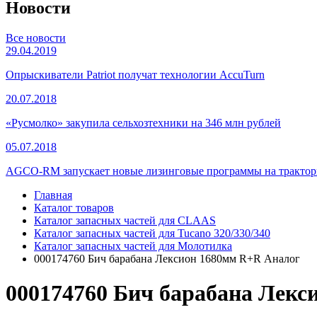
Новости
Все новости
29.04.2019
Опрыскиватели Patriot получат технологии AccuTurn
20.07.2018
«Русмолко» закупила сельхозтехники на 346 млн рублей
05.07.2018
AGCO-RM запускает новые лизинговые программы на тракторы
Главная
Каталог товаров
Каталог запасных частей для CLAAS
Каталог запасных частей для Tucano 320/330/340
Каталог запасных частей для Молотилка
000174760 Бич барабана Лексион 1680мм R+R Аналог
000174760 Бич барабана Лекс