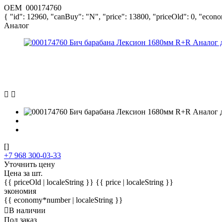
OEM
000174760
{ "id": 12960, "canBuy": "N", "price": 13800, "priceOld": 0, "econ
Аналог
[]
+7 968 300-03-33
Уточнить цену
Цена за шт.
{{ priceOld | localeString }}
{{ price | localeString }}
экономия
{{ economy*number | localeString }}
В наличии
Под заказ