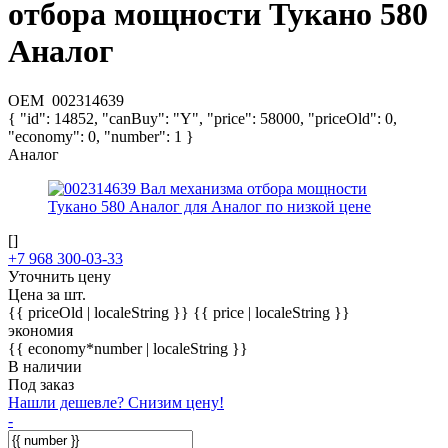
отбора мощности Тукано 580
Аналог
OEM
002314639
{ "id": 14852, "canBuy": "Y", "price": 58000, "priceOld": 0,
"economy": 0, "number": 1 }
Аналог
[]
+7 968 300-03-33
Уточнить цену
Цена за шт.
{{ priceOld | localeString }}
{{ price | localeString }}
экономия
{{ economy*number | localeString }}
В наличии
Под заказ
Нашли дешевле? Снизим цену!
-