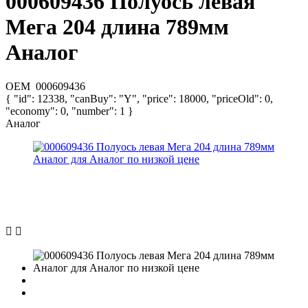
000609436 Полуось левая
Мега 204 длина 789мм
Аналог
OEM
000609436
{ "id": 12338, "canBuy": "Y", "price": 18000, "priceOld": 0,
"economy": 0, "number": 1 }
Аналог