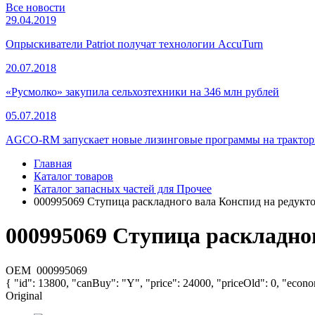
Все новости
29.04.2019
Опрыскиватели Patriot получат технологии AccuTurn
20.07.2018
«Русмолко» закупила сельхозтехники на 346 млн рублей
05.07.2018
AGCO-RM запускает новые лизинговые программы на тракторы
Главная
Каталог товаров
Каталог запасных частей для Прочее
000995069 Ступица раскладного вала Конспид на редуктор
000995069 Ступица раскладног
OEM
000995069
{ "id": 13800, "canBuy": "Y", "price": 24000, "priceOld": 0, "econ
Original