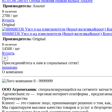
81.01.06.180-01 Опора нижняя правая вальца Аналог
Производитель:
Аналог
В наличии
2700
/ шт
Купить
Original
000680336 Узел п-ка измельчителя (&quot;железяка&quot;) Консп
Производитель:
Original
В наличии
14500
/ шт
Купить
×
Присоединяйтесь к нам в социальных сетях!
instagram
О компании
0 - 9999999
ООО Агромеханик
: специализирующийся на сегменте запчаст
Agromechanic.ru — торговая интернет-платформа , предлагающ
Преимущества
Клиент — это главное лицо, принимающее решение о том, как, 
Мы гарантируем высокое качество товаров и услуг и безупреч
В наличии всегда большой ассортимент запчастей