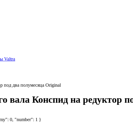
 Valtra
 под два полумесяца Original
о вала Конспид на редуктор по
omy": 0, "number": 1 }