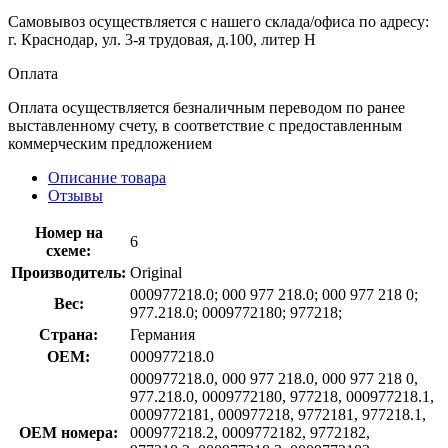
Самовывоз осуществляется с нашего склада/офиса по адресу:
г. Краснодар, ул. 3-я трудовая, д.100, литер Н
Оплата
Оплата осуществляется безналичным переводом по ранее
выставленному счету, в соответствие с предоставленным
коммерческим предложением
Описание товара
Отзывы
Номер на
6
схеме:
Производитель:
Original
000977218.0; 000 977 218.0; 000 977 218 0;
Вес:
977.218.0; 0009772180; 977218;
Страна:
Германия
OEM:
000977218.0
000977218.0, 000 977 218.0, 000 977 218 0,
977.218.0, 0009772180, 977218, 000977218.1,
0009772181, 000977218, 9772181, 977218.1,
OEM номера:
000977218.2, 0009772182, 9772182,