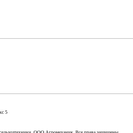
кс 5
ля сельхозтехники. ООО Агромеханик. Все права защищены.