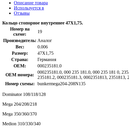
Описание товара
Используется в
Отзывы
Кольцо стопорное внутреннее 47X1,75.
Номер на
19
схеме:
Производитель:
Аналог
Вес:
0.006
Размер:
47X1,75
Страна:
Германия
OEM:
000235181.0
000235181.0, 000 235 181.0, 000 235 181 0, 23
OEM номера:
235181.2, 000235181.3, 0002351813, 2351813, 
Номер схемы:
bunkermega204-208N135
Dominator 108/118/128
Mega 204/208/218
Mega 350/360/370
Medion 310/330/340