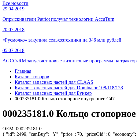
Все новости
29.04.2019
Опрыскиватели Patriot получат технологии AccuTurn
20.07.2018
«Русмолко» закупила сельхозтехники на 346 млн рублей
05.07.2018
AGCO-RM запускает новые лизинговые программы на тракторы
Главная
Каталог товаров
Каталог запасных частей для CLAAS
Каталог запасных частей для Dominator 108/118/128
Каталог запасных частей для Бункер
000235181.0 Кольцо стопорное внутреннее С47
000235181.0 Кольцо стопорное
OEM
000235181.0
{ "id": 2499, "canBuy": "Y", "price": 70, "priceOld": 0, "economy":