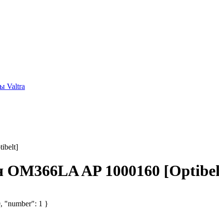
 Valtra
belt]
я OM366LA AP 1000160 [Optibel
0, "number": 1 }