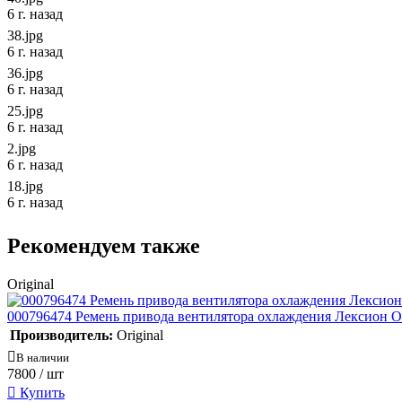
6 г. назад
38.jpg
6 г. назад
36.jpg
6 г. назад
25.jpg
6 г. назад
2.jpg
6 г. назад
18.jpg
6 г. назад
Рекомендуем также
Original
000796474 Ремень привода вентилятора охлаждения Лексион Or
Производитель:
Original
В наличии
7800
/ шт
Купить