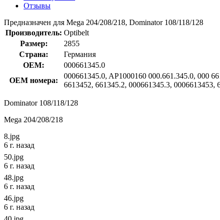
Отзывы
Предназначен для Mega 204/208/218, Dominator 108/118/128
Производитель:
Optibelt
Размер:
2855
Страна:
Германия
OEM:
000661345.0
000661345.0, AP1000160 000.661.345.0, 000 66
OEM номера:
6613452, 661345.2, 000661345.3, 0006613453, 
Dominator 108/118/128
Mega 204/208/218
8.jpg
6 г. назад
50.jpg
6 г. назад
48.jpg
6 г. назад
46.jpg
6 г. назад
40.jpg