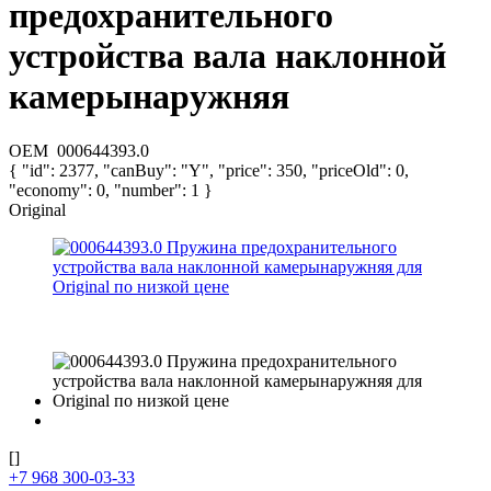
предохранительного
устройства вала наклонной
камерынаружняя
OEM
000644393.0
{ "id": 2377, "canBuy": "Y", "price": 350, "priceOld": 0,
"economy": 0, "number": 1 }
Original
[]
+7 968 300-03-33