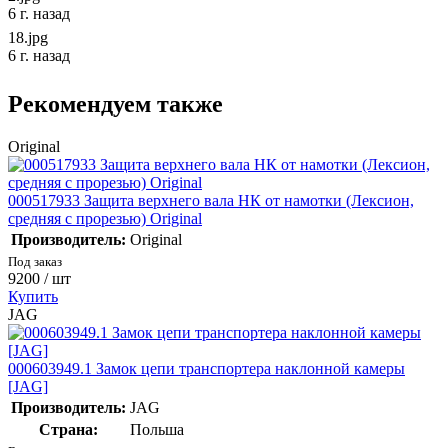
6 г. назад
18.jpg
6 г. назад
Рекомендуем также
Original
000517933 Защита верхнего вала НК от намотки (Лексион,
средняя с прорезью) Original
Производитель:
Original
Под заказ
9200
/ шт
Купить
JAG
000603949.1 Замок цепи транспортера наклонной камеры
[JAG]
Производитель:
JAG
Страна:
Польша