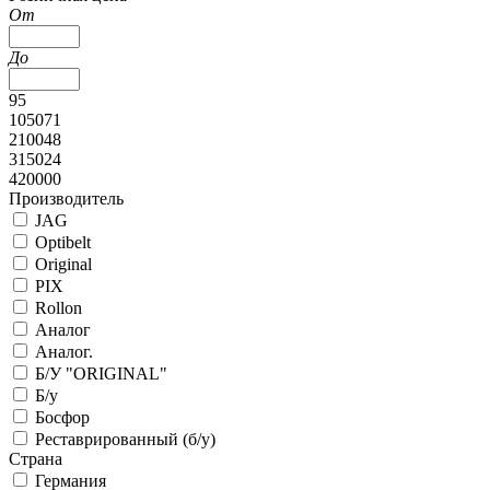
От
До
95
105071
210048
315024
420000
Производитель
JAG
Optibelt
Original
PIX
Rollon
Аналог
Аналог.
Б/У "ORIGINAL"
Б/у
Босфор
Реставрированный (б/у)
Страна
Германия