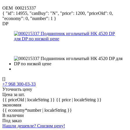
OEM
000215337
{ "id": 14955, "canBuy": "N", "price": 1200, "priceOld": 0,
"economy": 0, "number": 1 }
DP
[]
+7 968 300-03-33
Уточнить цену
Цена за шт.
{{ priceOld | localeString }}
{{ price | localeString }}
экономия
{{ economy*number | localeString }}
В наличии
Под заказ
Нашли дешевле? Снизим цену!