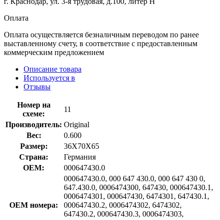
г. Краснодар, ул. 3-я трудовая, д.100, литер Н
Оплата
Оплата осуществляется безналичным переводом по ранее
выставленному счету, в соответствие с предоставленным
коммерческим предложением
Описание товара
Используется в
Отзывы
Номер на
11
схеме:
Производитель:
Original
Вес:
0.600
Размер:
36X70X65
Страна:
Германия
OEM:
000647430.0
000647430.0, 000 647 430.0, 000 647 430 0,
647.430.0, 0006474300, 647430, 000647430.1,
0006474301, 000647430, 6474301, 647430.1,
OEM номера:
000647430.2, 0006474302, 6474302,
647430.2, 000647430.3, 0006474303,