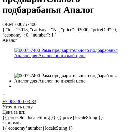
подбарабанья Аналог
OEM
000757400
{ "id": 15018, "canBuy": "N", "price": 92000, "priceOld": 0,
"economy": 0, "number": 1 }
Аналог
[]
+7 968 300-03-33
Уточнить цену
Цена за шт.
{{ priceOld | localeString }}
{{ price | localeString }}
экономия
{{ economy*number | localeString }}