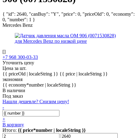
{ "id": 2640, "canBuy": "Y", "price": 0, "priceOld": 0, "economy":
0, "number": 1 }
Mercedes Benz
[]
+7 968 300-03-33
Уточнить цену
Цена за шт.
{{ priceOld | localeString }}
{{ price | localeString }}
экономия
{{ economy*number | localeString }}
В наличии
Под заказ
Нашли дешевле? Снизим цену!
-
+
В корзину
Итого:
{{ price*number | localeString }}