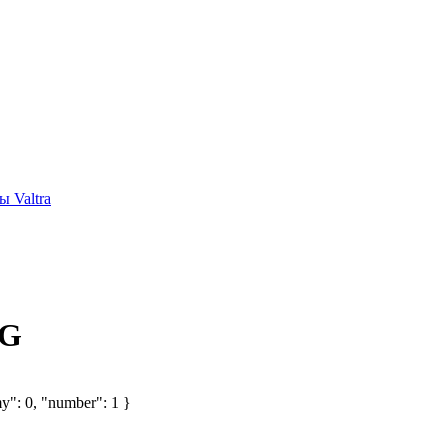
 Valtra
AG
y": 0, "number": 1 }