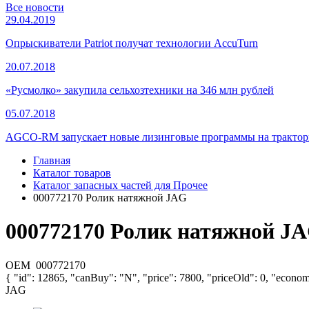
Все новости
29.04.2019
Опрыскиватели Patriot получат технологии AccuTurn
20.07.2018
«Русмолко» закупила сельхозтехники на 346 млн рублей
05.07.2018
AGCO-RM запускает новые лизинговые программы на тракторы
Главная
Каталог товаров
Каталог запасных частей для Прочее
000772170 Ролик натяжной JAG
000772170 Ролик натяжной J
OEM
000772170
{ "id": 12865, "canBuy": "N", "price": 7800, "priceOld": 0, "econom
JAG