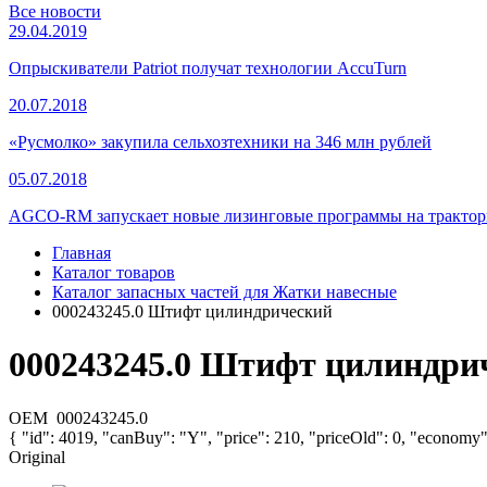
Все новости
29.04.2019
Опрыскиватели Patriot получат технологии AccuTurn
20.07.2018
«Русмолко» закупила сельхозтехники на 346 млн рублей
05.07.2018
AGCO-RM запускает новые лизинговые программы на тракторы
Главная
Каталог товаров
Каталог запасных частей для Жатки навесные
000243245.0 Штифт цилиндрический
000243245.0 Штифт цилиндри
OEM
000243245.0
{ "id": 4019, "canBuy": "Y", "price": 210, "priceOld": 0, "economy"
Original