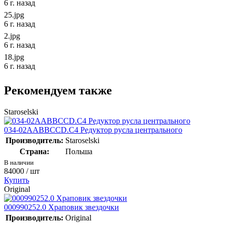
6 г. назад
25.jpg
6 г. назад
2.jpg
6 г. назад
18.jpg
6 г. назад
Рекомендуем также
Staroselski
034-02AABBCCD.C4 Редуктор русла центрального
Производитель:
Staroselski
Страна:
Польша
В наличии
84000
/ шт
Купить
Original
000990252.0 Храповик звездочки
Производитель:
Original