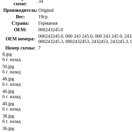
34
схеме:
Производитель:
Original
Вес:
19гр.
Страна:
Германия
OEM:
000243245.0
000243245.0, 000 243 245.0, 000 243 245 0, 24
OEM номера:
000243245.3, 0002432453, 2432453, 243245.3, 
Номер схемы:
7
8.jpg
6 г. назад
50.jpg
6 г. назад
48.jpg
6 г. назад
46.jpg
6 г. назад
40.jpg
6 г. назад
38.jpg
6 г. назад
36.jpg