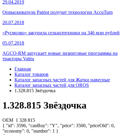
29.04.2019
Опрыскиватели Patriot получат технологии AccuTurn
20.07.2018
«Русмолко» закупила сельхозтехники на 346 млн рублей
05.07.2018
AGCO-RM запускает новые лизинговые программы на
тракторы Valtra
Главная
Каталог товаров
Каталог запасных частей для Жатки навесные
Каталог запасных частей для OROS
1.328.815 Звёздочка
1.328.815 Звёздочка
OEM
1 328 815
{ "id": 3596, "canBuy": "Y", "price": 3500, "priceOld": 0,
"economy": 0, "number": 1 }